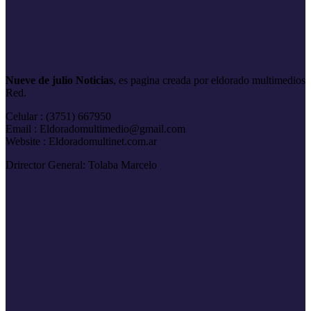
Nueve de julio Noticias
, es pagina creada por eldorado multimedios
Red.
Celular : (3751) 667950
Email : Eldoradomultimedio@gmail.com
Website : Eldoradomultinet.com.ar
Drirector General: Tolaba Marcelo