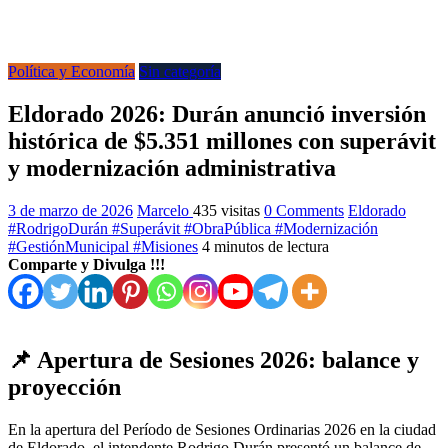
Política y Economía
Sin categoría
Eldorado 2026: Durán anunció inversión
histórica de $5.351 millones con superávit
y modernización administrativa
3 de marzo de 2026
Marcelo
435 visitas
0 Comments
Eldorado
#RodrigoDurán #Superávit #ObraPública #Modernización
#GestiónMunicipal #Misiones
4 minutos de lectura
Comparte y Divulga !!!
📌 Apertura de Sesiones 2026: balance y
proyección
En la apertura del Período de Sesiones Ordinarias 2026 en la ciudad
de Eldorado, el intendente Rodrigo Durán presentó un balance de